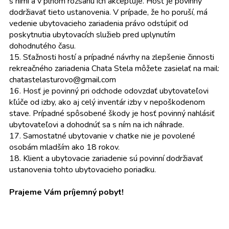
s nimi a v plnom rozsahu ich akceptuje. Hosť je povinný
dodržiavať tieto ustanovenia. V prípade, že ho poruší, má
vedenie ubytovacieho zariadenia právo odstúpiť od
poskytnutia ubytovacích služieb pred uplynutím
dohodnutého času.
15. Sťažnosti hostí a prípadné návrhy na zlepšenie činnosti
rekreačného zariadenia Chata Stela môžete zasielať na mail:
chatastelasturovo@gmail.com
16. Hosť je povinný pri odchode odovzdať ubytovateľovi
kľúče od izby, ako aj celý inventár izby v nepoškodenom
stave. Prípadné spôsobené škody je hosť povinný nahlásiť
ubytovateľovi a dohodnúť sa s ním na ich náhrade.
17. Samostatné ubytovanie v chatke nie je povolené
osobám mladším ako 18 rokov.
18. Klient a ubytovacie zariadenie sú povinní dodržiavať
ustanovenia tohto ubytovacieho poriadku.
Prajeme Vám príjemný pobyt!