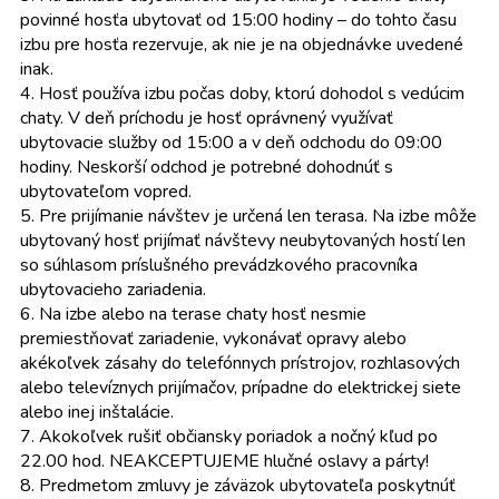
povinné hosťa ubytovať od 15:00 hodiny – do tohto času
izbu pre hosťa rezervuje, ak nie je na objednávke uvedené
inak.
4. Hosť používa izbu počas doby, ktorú dohodol s vedúcim
chaty. V deň príchodu je hosť oprávnený využívať
ubytovacie služby od 15:00 a v deň odchodu do 09:00
hodiny. Neskorší odchod je potrebné dohodnúť s
ubytovateľom vopred.
5. Pre prijímanie návštev je určená len terasa. Na izbe môže
ubytovaný hosť prijímať návštevy neubytovaných hostí len
so súhlasom príslušného prevádzkového pracovníka
ubytovacieho zariadenia.
6. Na izbe alebo na terase chaty hosť nesmie
premiestňovať zariadenie, vykonávať opravy alebo
akékoľvek zásahy do telefónnych prístrojov, rozhlasových
alebo televíznych prijímačov, prípadne do elektrickej siete
alebo inej inštalácie.
7. Akokoľvek rušiť občiansky poriadok a nočný kľud po
22.00 hod. NEAKCEPTUJEME hlučné oslavy a párty!
8. Predmetom zmluvy je záväzok ubytovateľa poskytnúť