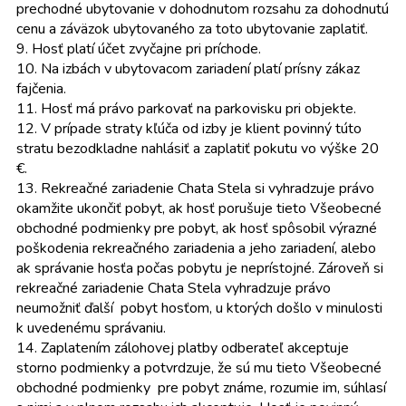
prechodné ubytovanie v dohodnutom rozsahu za dohodnutú
cenu a záväzok ubytovaného za toto ubytovanie zaplatiť.
9. Hosť platí účet zvyčajne pri príchode.
10. Na izbách v ubytovacom zariadení platí prísny zákaz
fajčenia.
11. Hosť má právo parkovať na parkovisku pri objekte.
12. V prípade straty kľúča od izby je klient povinný túto
stratu bezodkladne nahlásiť a zaplatiť pokutu vo výške 20
€.
13. Rekreačné zariadenie Chata Stela si vyhradzuje právo
okamžite ukončiť pobyt, ak hosť porušuje tieto Všeobecné
obchodné podmienky pre pobyt, ak hosť spôsobil výrazné
poškodenia rekreačného zariadenia a jeho zariadení, alebo
ak správanie hosťa počas pobytu je neprístojné. Zároveň si
rekreačné zariadenie Chata Stela vyhradzuje právo
neumožniť ďalší pobyt hosťom, u ktorých došlo v minulosti
k uvedenému správaniu.
14. Zaplatením zálohovej platby odberateľ akceptuje
storno podmienky a potvrdzuje, že sú mu tieto Všeobecné
obchodné podmienky pre pobyt známe, rozumie im, súhlasí