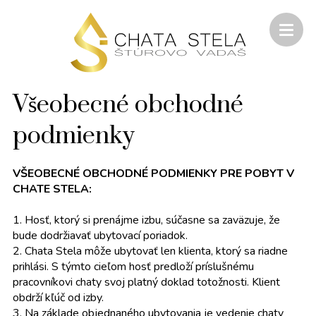
Všeobecné obchodné
podmienky
VŠEOBECNÉ OBCHODNÉ PODMIENKY PRE POBYT V
CHATE STELA:
1. Hosť, ktorý si prenájme izbu, súčasne sa zaväzuje, že
bude dodržiavať ubytovací poriadok.
2. Chata Stela môže ubytovať len klienta, ktorý sa riadne
prihlási. S týmto cieľom hosť predloží príslušnému
pracovníkovi chaty svoj platný doklad totožnosti. Klient
obdrží kľúč od izby.
3. Na základe objednaného ubytovania je vedenie chaty